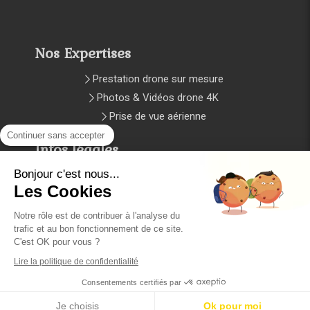
Nos Expertises
Prestation drone sur mesure
Photos & Vidéos drone 4K
Prise de vue aérienne
Continuer sans accepter
Infos légales
Plan du site
Bonjour c'est nous...
Les Cookies
Mentions légales et CGV
Notre rôle est de contribuer à l'analyse du
trafic et au bon fonctionnement de ce site.
Copyright © 2024 Création et
C'est OK pour vous ?
référencement par l'Agence D2 prod
Lire la politique de confidentialité
Consentements certifiés par
Création et référencement du site par
Je choisis
Ok pour moi