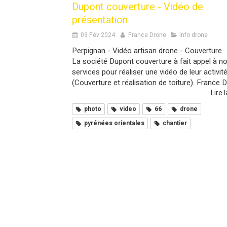
Dupont couverture - Vidéo de
présentation
03 Fév 2024
France Drone
info drone
Perpignan - Vidéo artisan drone - Couverture
La société Dupont couverture à fait appel à n
services pour réaliser une vidéo de leur activit
(Couverture et réalisation de toiture). France Dr
Lire l
photo
video
66
drone
pyrénées orientales
chantier