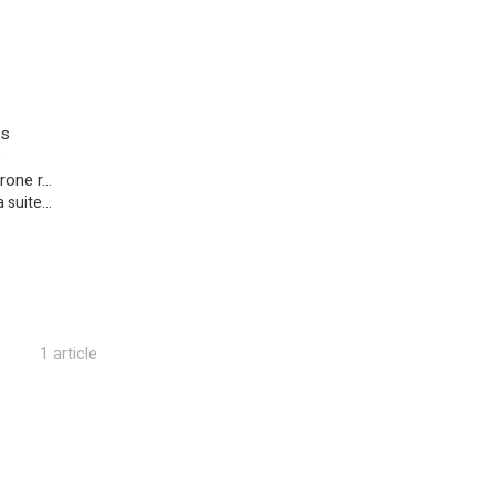
os
é
one r...
a suite...
1 article