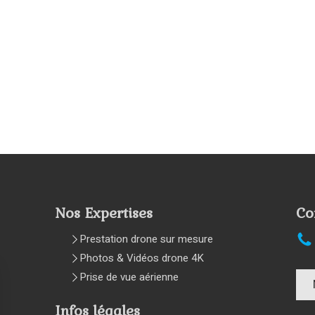
Nos Expertises
Co
Prestation drone sur mesure
Photos & Vidéos drone 4K
Prise de vue aérienne
Infos légales