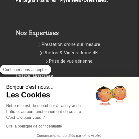
Perpignan
dans les
Pyrénées-Orientales.
Nos Expertises
Prestation drone sur mesure
Photos & Vidéos drone 4K
Prise de vue aérienne
Continuer sans accepter
Infos légales
Plan du site
Bonjour c'est nous...
Les Cookies
Mentions légales et CGV
Notre rôle est de contribuer à l'analyse du
trafic et au bon fonctionnement de ce site.
Copyright © 2024 Création et
C'est OK pour vous ?
référencement par l'Agence D2 prod
Lire la politique de confidentialité
Consentements certifiés par