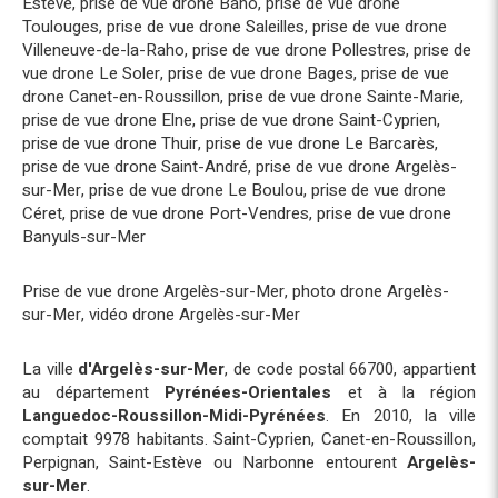
Estève
,
prise de vue drone Baho
,
prise de vue drone
Toulouges
,
prise de vue drone Saleilles
,
prise de vue drone
Villeneuve-de-la-Raho
,
prise de vue drone Pollestres
,
prise de
vue drone Le Soler
,
prise de vue drone Bages
,
prise de vue
drone Canet-en-Roussillon
,
prise de vue drone Sainte-Marie
,
prise de vue drone Elne
,
prise de vue drone Saint-Cyprien
,
prise de vue drone Thuir
,
prise de vue drone Le Barcarès
,
prise de vue drone Saint-André
,
prise de vue drone Argelès-
sur-Mer
,
prise de vue drone Le Boulou
,
prise de vue drone
Céret
,
prise de vue drone Port-Vendres
,
prise de vue drone
Banyuls-sur-Mer
Prise de vue drone Argelès-sur-Mer
,
photo drone Argelès-
sur-Mer
,
vidéo drone Argelès-sur-Mer
La ville
d'Argelès-sur-Mer
, de code postal 66700, appartient
au département
Pyrénées-Orientales
et à la région
Languedoc-Roussillon-Midi-Pyrénées
. En 2010, la ville
comptait 9978 habitants. Saint-Cyprien, Canet-en-Roussillon,
Perpignan, Saint-Estève ou Narbonne entourent
Argelès-
sur-Mer
.