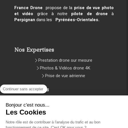
France Drone
propose de la
prise de vue photo
et vidéo
grâce à notre
pilote de drone
à
Perpignan
dans les
Pyrénées-Orientales.
Nos Expertises
Prestation drone sur mesure
Photos & Vidéos drone 4K
Prise de vue aérienne
Infos légales
Continuer sans accepter
Plan du site
Bonjour c'est nous...
Mentions légales et CGV
Les Cookies
Notre rôle est de contribuer à l'analyse du trafic et au bon
Copyright © 2024 Création et
fonctionnement de ce site. C'est OK pour vous ?