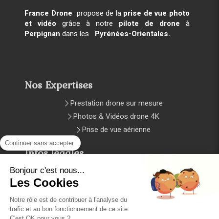
France Drone
propose de la
prise de vue photo
et vidéo
grâce à notre
pilote de drone
à
Perpignan
dans les
Pyrénées-Orientales.
Nos Expertises
Prestation drone sur mesure
Photos & Vidéos drone 4K
Prise de vue aérienne
Continuer sans accepter
Infos légales
Bonjour c'est nous...
Plan du site
Les Cookies
Mentions légales et CGV
Notre rôle est de contribuer à l'analyse du
trafic et au bon fonctionnement de ce site.
Copyright © 2024 Création et
C'est OK pour vous ?