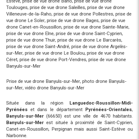
Estève
,
prise de vue drone Baho
,
prise de vue drone
Toulouges
,
prise de vue drone Saleilles
,
prise de vue drone
Villeneuve-de-la-Raho
,
prise de vue drone Pollestres
,
prise de
vue drone Le Soler
,
prise de vue drone Bages
,
prise de vue
drone Canet-en-Roussillon
,
prise de vue drone Sainte-Marie
,
prise de vue drone Elne
,
prise de vue drone Saint-Cyprien
,
prise de vue drone Thuir
,
prise de vue drone Le Barcarès
,
prise de vue drone Saint-André
,
prise de vue drone Argelès-
sur-Mer
,
prise de vue drone Le Boulou
,
prise de vue drone
Céret
,
prise de vue drone Port-Vendres
,
prise de vue drone
Banyuls-sur-Mer
Prise de vue drone Banyuls-sur-Mer
,
photo drone Banyuls-
sur-Mer
,
vidéo drone Banyuls-sur-Mer
Située dans la région
Languedoc-Roussillon-Midi-
Pyrénées
et dans le département
Pyrénées-Orientales
,
Banyuls-sur-Mer
(66650) est une ville de 4670 habitants.
Banyuls-sur-Mer
est située à proximité de Saint-Cyprien,
Canet-en-Roussillon, Perpignan mais aussi Saint-Estève ou
Narbonne.