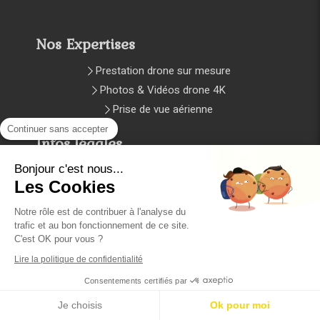
Nos Expertises
Prestation drone sur mesure
Photos & Vidéos drone 4K
Prise de vue aérienne
Continuer sans accepter
Infos légales
Bonjour c'est nous...
Plan du site
Les Cookies
Mentions légales et CGV
Notre rôle est de contribuer à l'analyse du
trafic et au bon fonctionnement de ce site.
Copyright © 2024 Création et
C'est OK pour vous ?
référencement par l'Agence D2 prod
Lire la politique de confidentialité
Consentements certifiés par
Je choisis
Ok pour moi
Création et référencement du site par