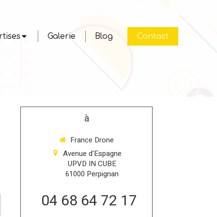
tises
Galerie
Blog
Contact
à
France Drone
Avenue d'Espagne
UPVD IN CUBE
61000
Perpignan
04 68 64 72 17