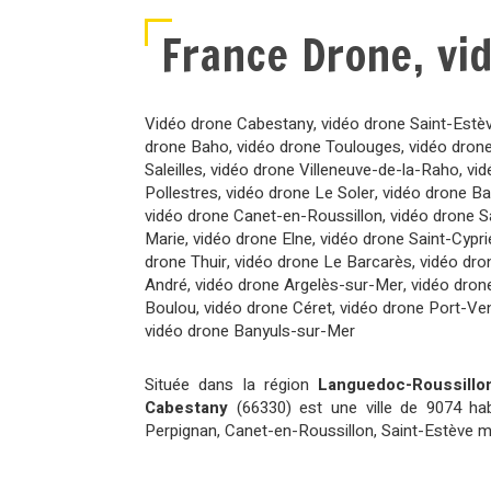
France Drone, vi
Vidéo drone Cabestany
,
vidéo drone Saint-Estè
drone Baho
,
vidéo drone Toulouges
,
vidéo dron
Saleilles
,
vidéo drone Villeneuve-de-la-Raho
,
vid
Pollestres
,
vidéo drone Le Soler
,
vidéo drone B
vidéo drone Canet-en-Roussillon
,
vidéo drone S
Marie
,
vidéo drone Elne
,
vidéo drone Saint-Cypri
drone Thuir
,
vidéo drone Le Barcarès
,
vidéo dro
André
,
vidéo drone Argelès-sur-Mer
,
vidéo dron
Boulou
,
vidéo drone Céret
,
vidéo drone Port-Ve
vidéo drone Banyuls-sur-Mer
Située dans la région
Languedoc-Roussillo
Cabestany
(66330) est une ville de 9074 ha
Perpignan, Canet-en-Roussillon, Saint-Estève m