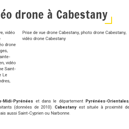
déo drone à Cabestany
ve
,
vidéo
Prise de vue drone Cabestany
,
photo drone Cabestany
,
e
vidéo drone Cabestany
éo drone
ages
,
ainte-
en
,
vidéo
ne Saint-
e Le
ndres
,
n-Midi-Pyrénées
et dans le département
Pyrénées-Orientales
bitants (données de 2010).
Cabestany
est située à proximité d
ais aussi Saint-Cyprien ou Narbonne.