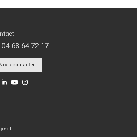
ntact
04 68 64 72 17
Nous contacter
 prod
la manière dont vos informations sont manipulées.